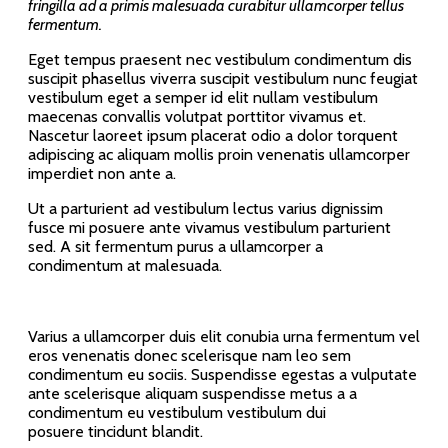
fringilla ad a primis malesuada curabitur ullamcorper tellus
fermentum.
Eget tempus praesent nec vestibulum condimentum dis
suscipit phasellus viverra suscipit vestibulum nunc feugiat
vestibulum eget a semper id elit nullam vestibulum
maecenas convallis volutpat porttitor vivamus et.
Nascetur laoreet ipsum placerat odio a dolor torquent
adipiscing ac aliquam mollis proin venenatis ullamcorper
imperdiet non ante a.
Ut a parturient ad vestibulum lectus varius dignissim
fusce mi posuere ante vivamus vestibulum parturient
sed. A sit fermentum purus a ullamcorper a
condimentum at malesuada.
Varius a ullamcorper duis elit conubia urna fermentum vel
eros venenatis donec scelerisque nam leo sem
condimentum eu sociis. Suspendisse egestas a vulputate
ante scelerisque aliquam suspendisse metus a a
condimentum eu vestibulum vestibulum dui
posuere tincidunt blandit.