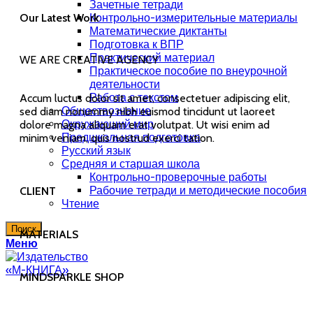
Зачетные тетради
Our Latest Work
Контрольно-измерительные материалы
Математические диктанты
Подготовка к ВПР
Практический материал
WE ARE CREATIVE AGENCY
Практическое пособие по внеурочной
деятельности
Работа с текстом
Accum luctus dolor sit amet, consectetuer adipiscing elit,
Обществознание
sed diam nonummy nibh euismod tincidunt ut laoreet
Окружающий мир
dolore magna aliquam erat volutpat. Ut wisi enim ad
Предшкольная подготовка
minim veniam, quis nostrud exerci tation.
Русский язык
Средняя и старшая школа
Контрольно-проверочные работы
Рабочие тетради и методические пособия
CLIENT
Чтение
Поиск
MATERIALS
Меню
MINDSPARKLE SHOP