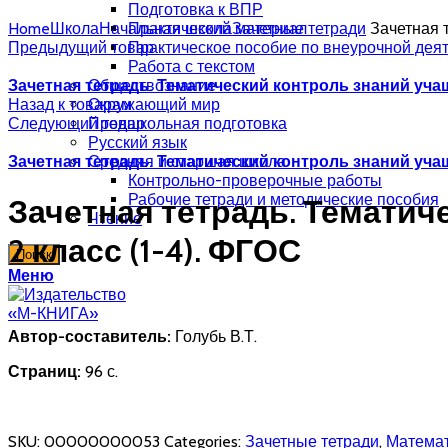
Подготовка к ВПР
Home
Школа
Начальная школа
Практический материал
Зачетные тетради
Зачетная т
Предыдущий товар
Практическое пособие по внеурочной дея
Работа с текстом
Зачетная тетрадь. Тематический контроль знаний учащи
Обществознание
Назад к товарам
Окружающий мир
Следующий товар
Предшкольная подготовка
Русский язык
Зачетная тетрадь. Тематический контроль знаний учащи
Средняя и старшая школа
Контрольно-проверочные работы
Рабочие тетради и методические пособия
Зачетная тетрадь. Темати
Чтение
2 класс (1-4). ФГОС
Поиск
Меню
Автор-составитель:
Голубь В.Т.
Страниц:
96 с.
SKU:
00000000053
Categories:
Зачетные тетради
,
Матема