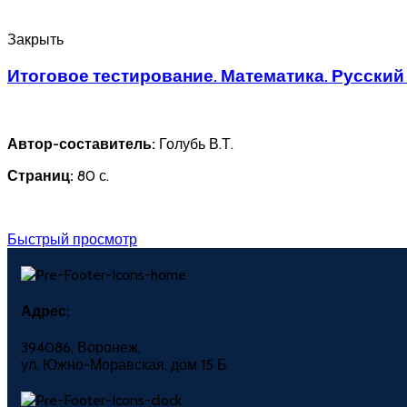
Закрыть
Итоговое тестирование. Математика. Русский 
Автор-составитель:
Голубь В.Т.
Страниц:
80 с.
Быстрый просмотр
Адрес:
394086, Воронеж,
ул. Южно-Моравская, дом 15 Б