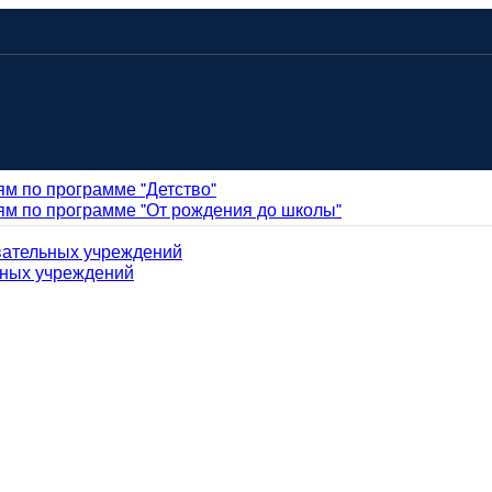
ям по программе "Детство"
ям по программе "От рождения до школы"
вательных учреждений
ьных учреждений