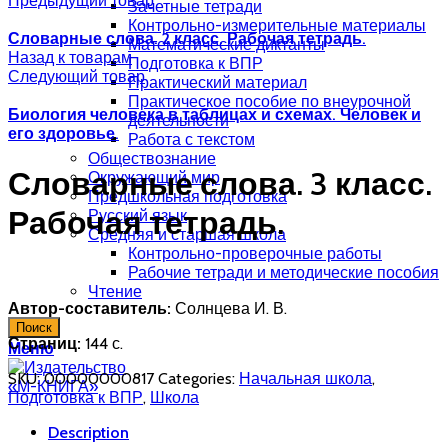
Предыдущий товар
Зачетные тетради
Контрольно-измерительные материалы
Словарные слова. 2 класс. Рабочая тетрадь.
Математические диктанты
Назад к товарам
Подготовка к ВПР
Следующий товар
Практический материал
Практическое пособие по внеурочной
Биология человека в таблицах и схемах. Человек и
деятельности
его здоровье.
Работа с текстом
Обществознание
Словарные слова. 3 класс.
Окружающий мир
Предшкольная подготовка
Рабочая тетрадь.
Русский язык
Средняя и старшая школа
Контрольно-проверочные работы
Рабочие тетради и методические пособия
Чтение
Автор-составитель:
Солнцева И. В.
Поиск
Страниц:
144 с.
Меню
SKU:
00000000817
Categories:
Начальная школа
,
Подготовка к ВПР
,
Школа
Description