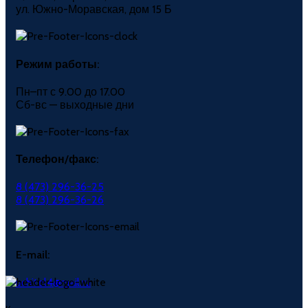
ул. Южно-Моравская, дом 15 Б
Режим работы:
Пн–пт с 9.00 до 17.00
Сб-вс — выходные дни
Телефон/факс:
8 (473) 296-36-25
8 (473) 296-36-26
E-mail:
uchitel4@mail.ru