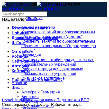
УЧЕБНО-МЕТОДИЧЕСКАЯ ЛИТЕРАТУРА
uchitel4@mail.ru
8 (473) 296-36-25
Выбрать категорию
Наш каталог
Дошкольная педагогика
Готовится к печати
Конспекты занятий по образовательным
Новинки
областям по программе "Детство"
Дошкольная педагогика
Конспекты занятий по образовательным
Школа
областям по программе "От рождения до
школы"
Оптовикам
Логопедия
Розница
Практические пособия для дошкольных
Сертификаты
образовательных учреждений
Авторам
Рабочие тетради для дошкольных
Контакты
образовательных учреждений
Физическое воспитание
Подписаться на рассылку
Новинки
Школа
Алгебра и Геометрия
Биология
Home
Школа
Начальная школа
Подготовка к ВПР
Математика
Словарные слова. 3 класс. Рабочая тетрадь.
Начальная школа