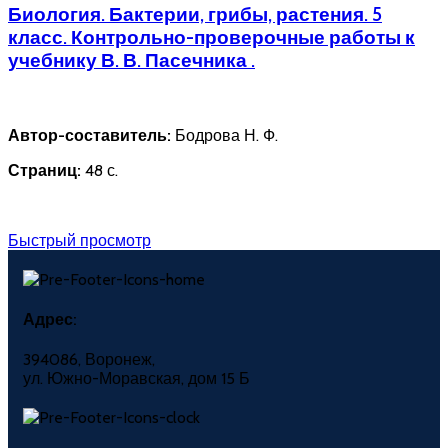
Биология. Бактерии, грибы, растения. 5
класс. Контрольно-проверочные работы к
учебнику В. В. Пасечника .
Автор-составитель:
Бодрова Н. Ф.
Страниц:
48 с.
Быстрый просмотр
Адрес:
394086, Воронеж,
ул. Южно-Моравская, дом 15 Б