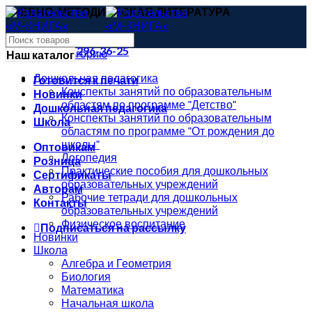
УЧЕБНО-МЕТОДИЧЕСКАЯ ЛИТЕРАТУРА
uchitel4@mail.ru
8 (473) 296-36-25
Выбрать категорию
Наш каталог
Дошкольная педагогика
Готовится к печати
Конспекты занятий по образовательным
Новинки
областям по программе "Детство"
Дошкольная педагогика
Конспекты занятий по образовательным
Школа
областям по программе "От рождения до
школы"
Оптовикам
Логопедия
Розница
Практические пособия для дошкольных
Сертификаты
образовательных учреждений
Авторам
Рабочие тетради для дошкольных
Контакты
образовательных учреждений
Физическое воспитание
Подписаться на рассылку
Новинки
Школа
Алгебра и Геометрия
Биология
Математика
Начальная школа