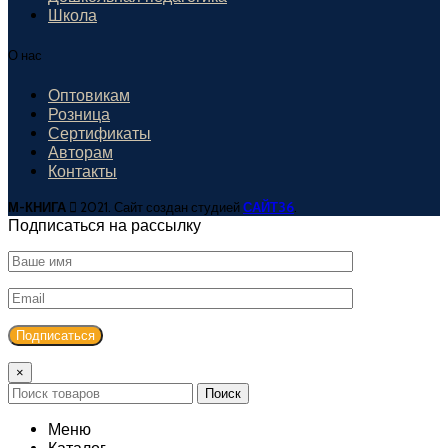
Школа
О нас
Оптовикам
Розница
Сертификаты
Авторам
Контакты
М-КНИГА
2021. Сайт создан студией
САЙТ36
.
Подписаться на рассылку
×
Поиск
Меню