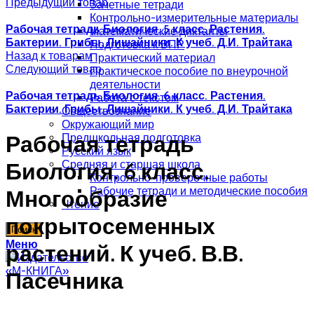
Предыдущий товар
Зачетные тетради
Контрольно-измерительные материалы
Рабочая тетрадь Биология. 5 класс. Растения.
Математические диктанты
Бактерии. Грибы. Лишайники. К учеб. Д.И. Трайтака
Подготовка к ВПР
Назад к товарам
Практический материал
Следующий товар
Практическое пособие по внеурочной
деятельности
Рабочая тетрадь Биология. 6 класс. Растения.
Работа с текстом
Бактерии. Грибы. Лишайники. К учеб. Д.И. Трайтака
Обществознание
Окружающий мир
Рабочая тетрадь
Предшкольная подготовка
Русский язык
Средняя и старшая школа
Биология. 6 класс.
Контрольно-проверочные работы
Рабочие тетради и методические пособия
Многообразие
Чтение
покрытосеменных
Поиск
Меню
растений. К учеб. В.В.
Пасечника