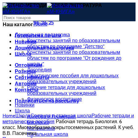
УЧЕБНО-МЕТОДИЧЕСКАЯ ЛИТЕРАТУРА
uchitel4@mail.ru
8 (473) 296-36-25
Выбрать категорию
Наш каталог
Дошкольная педагогика
Готовится к печати
Конспекты занятий по образовательным
Новинки
областям по программе "Детство"
Дошкольная педагогика
Конспекты занятий по образовательным
Школа
областям по программе "От рождения до
школы"
Оптовикам
Логопедия
Розница
Практические пособия для дошкольных
Сертификаты
образовательных учреждений
Авторам
Рабочие тетради для дошкольных
Контакты
образовательных учреждений
Физическое воспитание
Подписаться на рассылку
Новинки
Школа
Home
Школа
Средняя и старшая школа
Рабочие тетради и
Алгебра и Геометрия
методические пособия
Рабочая тетрадь Биология. 6
Биология
класс. Многообразие покрытосеменных растений. К учеб.
Математика
В.В. Пасечника
Начальная школа