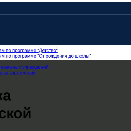
ям по программе "Детство"
ям по программе "От рождения до школы"
вательных учреждений
ьных учреждений
жа
ской