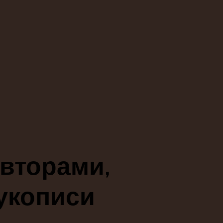
авторами,
укописи