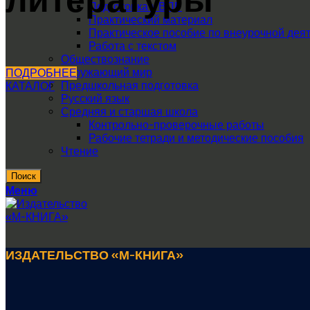
Подготовка к ВПР
Практический материал
Практическое пособие по внеурочной дея
Работа с текстом
Обществознание
Окружающий мир
ПОДРОБНЕЕ
Предшкольная подготовка
КАТАЛОГ
Русский язык
Средняя и старшая школа
Контрольно-проверочные работы
Рабочие тетради и методические пособия
Чтение
Поиск
Меню
ИЗДАТЕЛЬСТВО «М-КНИГА»